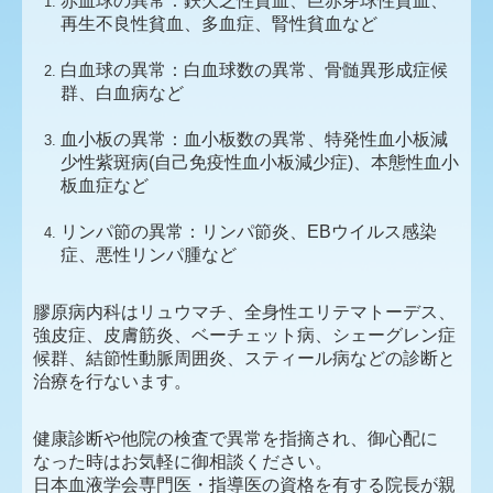
赤血球の異常：鉄欠乏性貧血、巨赤芽球性貧血、
再生不良性貧血、多血症、腎性貧血など
白血球の異常：白血球数の異常、骨髄異形成症候
群、白血病など
血小板の異常：血小板数の異常、特発性血小板減
少性紫斑病(自己免疫性血小板減少症)、本態性血小
板血症など
リンパ節の異常：リンパ節炎、EBウイルス感染
症、悪性リンパ腫など
膠原病内科はリュウマチ、全身性エリテマトーデス、
強皮症、皮膚筋炎、ベーチェット病、シェーグレン症
候群、結節性動脈周囲炎、スティール病などの診断と
治療を行ないます。
健康診断や他院の検査で異常を指摘され、御心配に
なった時はお気軽に御相談ください。
日本血液学会専門医・指導医の資格を有する院長が親