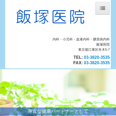
ホーム
当院について
内科・小児科・血液内科・膠原病内科
診療案内
飯塚医院
血液内科・膠原病内科
東京都江東区冬木5-7
TEL:
03-3820-3535
施設のご案内
FAX
:
03-3820-3535
地図、交通案内
個人情報保護方針
インフルエンザワクチン
身近な健康パートナーとして